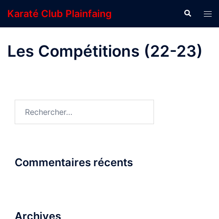
Aller
Karaté Club Plainfaing
Recherche
Ouvr
au
le
contenu
men
Les Compétitions (22-23)
Rechercher :
Commentaires récents
Archives